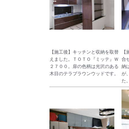
【施工後】キッチンと収納を取替
【
えました。ＴＯＴＯ『ミッテ』Ｗ
合
２７００。扉の色柄は光沢のある
納
木目のテラブラウンウッドです。
が
た