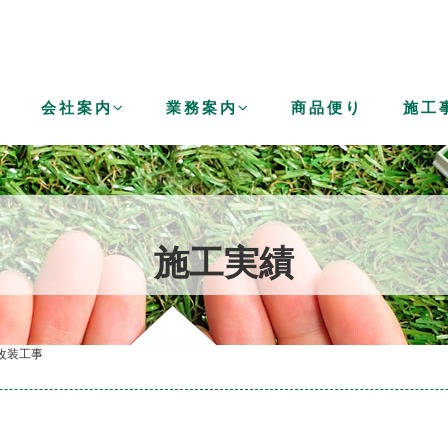
せ
会社案内
業務案内
商品便り
施工
施工実績
改装工事