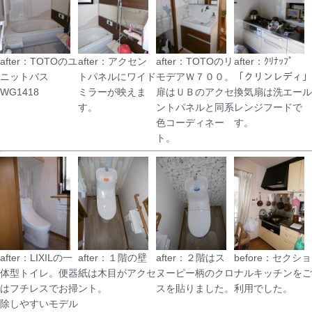
after：TOTOのユ
after：アクセン
after：TOTOのリ
after：ｸﾘﾅｯﾌﾟ
ニットバス
トパネルにワイド
モデアＷ７００。
「クリンレディ」
WG1418
ミラーが映えま
扉はＵＢのアクセ
換気扇は洗エール
す。
ントパネルと同系
レンジフードで
色コーディネー
す。
ト。
after：LIXILの一
after：１階の壁
after：２階はス
before：セクショ
体型トイレ。便器
紙は木目がアクセ
ヌーピー柄のクロ
ナルキッチンをご
はフチレスでお掃
ント。
スを貼りました。
利用でした。
除しやすいモデル