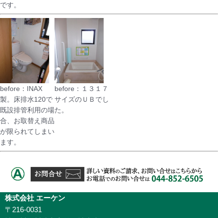
です。
before：INAX
before：１３１７
製。床排水120で
サイズのＵＢでし
既設排管利用の場
た。
合、お取替え商品
が限られてしまい
ます。
株式会社 エーケン
〒216-0031