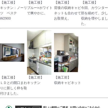
【施工後】
【施工後】
【施工後】
【施工後】
キッチン：ノーリ
ブルー×ホワイト
背後の収納キャビ
今回、カウンター
ツ ベステ
で爽やかに。
ネットも合わせて
部を縮めて、少し
W2900
お取替え。
収納を増やしまし
た。
【施工後】
【施工前】
【施工前】
ＬＤとの開口まわ
キッチン
収納キャビネット
りに新しく枠を取
付けました。