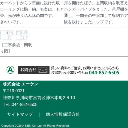
カーペットからフ
壁面に設けた収
扉を開けた様子。
玄関収納を取替え
ローリングに貼
納。右奥は、もと
ハンガーパイプを
ました。吊戸棚を
替。光が映り込み
床の間です。
通し、一間分の中
追加して収納力ア
きれいです。
段を設けました。
ップです。
【工事前後：間取
り図】
株式会社 エーケン
〒216-0031
神奈川県川崎市宮前区神木本町2-9-10
TEL:044-852-6505
サイトマップ
｜
個人情報保護方針
Copyright
2026 A-KEN Co,.Ltd. All Rights Reserved.