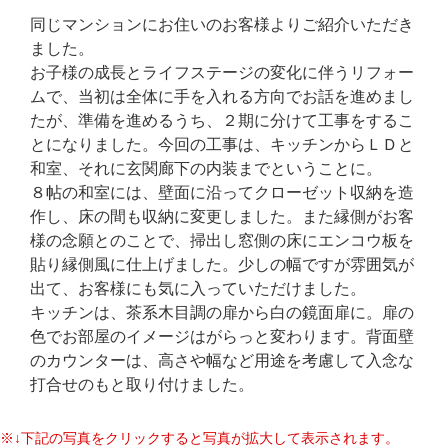
同じマンションにお住いのお客様よりご紹介いただき
ました。
お子様の成長とライフステージの変化に伴うリフォー
ムで、当初は全体に手を入れる方向でお話を進めまし
たが、準備を進めるうち、２期に分けて工事をするこ
とになりました。今回の工事は、キッチンからＬＤと
和室、それに玄関廊下の内装までということに。
８帖の和室には、壁面に沿ってクローゼット収納を造
作し、床の間も収納に変更しました。また縁側がお客
様の念願とのことで、掃出し窓側の床にエンコウ板を
貼り縁側風に仕上げました。少しの幅ですが雰囲気が
出て、お客様にも気に入っていただけました。
キッチンは、茶系木目調の扉から白の鏡面扉に。扉の
色でお部屋のイメージはがらっと変わります。背面壁
のカウンターは、高さや幅など用途を考慮して入念な
打合せのもと取り付けました。
※↓下記の写真をクリックすると写真が拡大して表示されます。