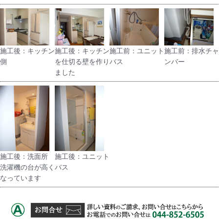
施工後：キッチン
施工後：キッチン
施工前：ユニット
施工前：排水チャ
側
を仕切る壁を作り
バス
ンバー
ました
施工後：洗面所
施工後：ユニット
洗濯機の台が高く
バス
なっています