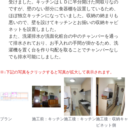
受けました。キッチンはＬＤに半分開けた間取りなの
ですが、壁のない部分に食器棚を設置しているため、
ほぼ独立キッチンになっていました。収納の納まりも
悪いので、壁を設けてキッチンとお揃いの収納キャビ
ネットを設置しました。
また、洗濯排水が洗面化粧台の中のチャンバーを通っ
て排水されており、お手入れの手間が掛かるため、洗
濯機を置く台を作り勾配を取ることでチャンバーなし
でも排水可能にしました。
※↓下記の写真をクリックすると写真が拡大して表示されます。
プラン
施工前：キッチン
施工後：キッチン
施工後：収納キャ
ビネット側