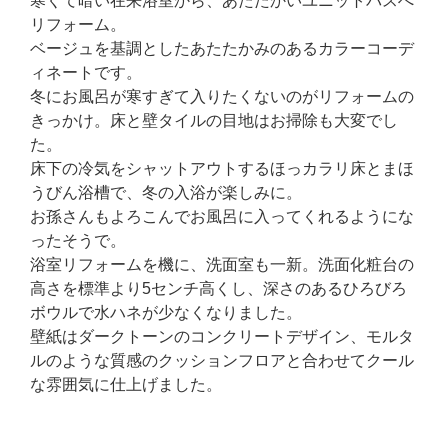
寒くて暗い在来浴室から、あたたかいユニットバスへ
リフォーム。
ベージュを基調としたあたたかみのあるカラーコーデ
ィネートです。
冬にお風呂が寒すぎて入りたくないのがリフォームの
きっかけ。床と壁タイルの目地はお掃除も大変でし
た。
床下の冷気をシャットアウトするほっカラリ床とまほ
うびん浴槽で、冬の入浴が楽しみに。
お孫さんもよろこんでお風呂に入ってくれるようにな
ったそうで。
浴室リフォームを機に、洗面室も一新。洗面化粧台の
高さを標準より5センチ高くし、深さのあるひろびろ
ボウルで水ハネが少なくなりました。
壁紙はダークトーンのコンクリートデザイン、モルタ
ルのような質感のクッションフロアと合わせてクール
な雰囲気に仕上げました。