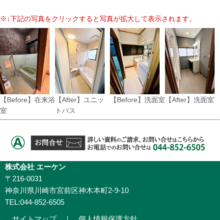
※↓下記の写真をクリックすると写真が拡大して表示されます。
【Before】在来浴
【After】ユニッ
【Before】洗面室
【After】洗面室
室
トバス
株式会社 エーケン
〒216-0031
神奈川県川崎市宮前区神木本町2-9-10
TEL:044-852-6505
サイトマップ
｜
個人情報保護方針